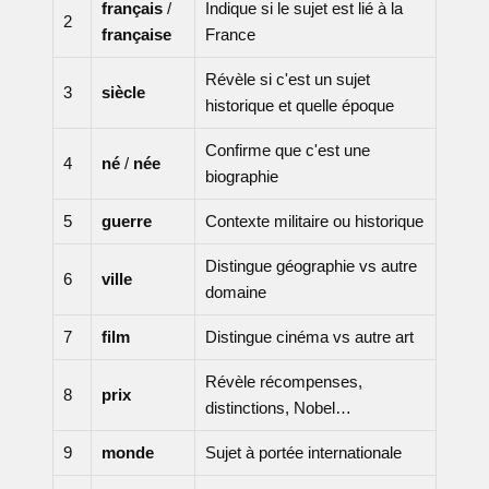
français
/
Indique si le sujet est lié à la
2
française
France
Révèle si c'est un sujet
3
siècle
historique et quelle époque
Confirme que c'est une
4
né
/
née
biographie
5
guerre
Contexte militaire ou historique
Distingue géographie vs autre
6
ville
domaine
7
film
Distingue cinéma vs autre art
Révèle récompenses,
8
prix
distinctions, Nobel…
9
monde
Sujet à portée internationale