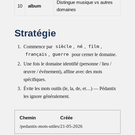
Distingue musique vs autres
10
album
domaines
Stratégie
Commence par
siècle
,
né
,
film
,
français
,
guerre
pour cerner le domaine.
Une fois le domaine identifié (personne / lieu /
œuvre / événement), affine avec des mots
spécifiques.
Évite les mots outils (le, la, de, et…) — Pédantix
les ignore généralement.
Informations
Chemin
Créée
/pedantix-mots-utiles/
21-05-2026
sur