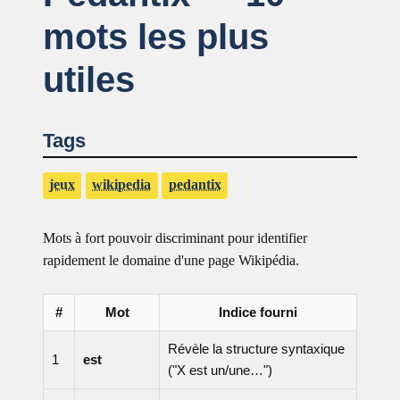
mots les plus
utiles
Tags
jeux
wikipedia
pedantix
Mots à fort pouvoir discriminant pour identifier
rapidement le domaine d'une page Wikipédia.
#
Mot
Indice fourni
Révèle la structure syntaxique
1
est
("X est un/une…")